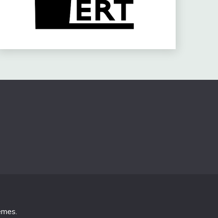
emes
.