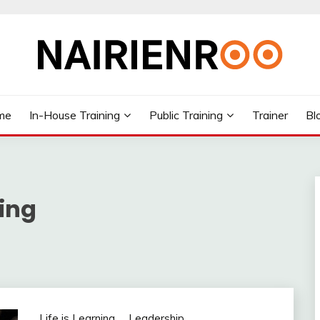
me
In-House Training
Public Training
Trainer
Bl
ning
Life is Learning
Leadership