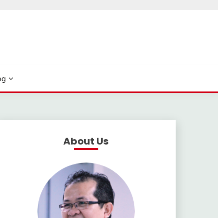
og
About Us