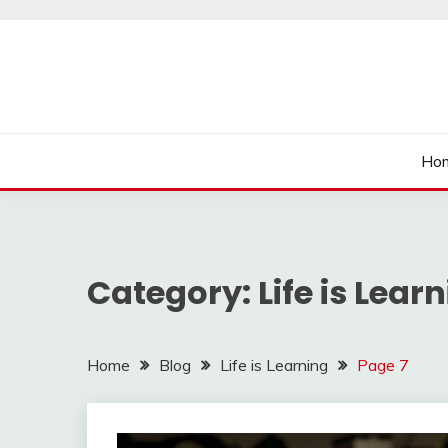
Skip
to
content
นายเรียนรู้
Ho
Category:
Life is Lear
Home
Blog
Life is Learning
Page 7