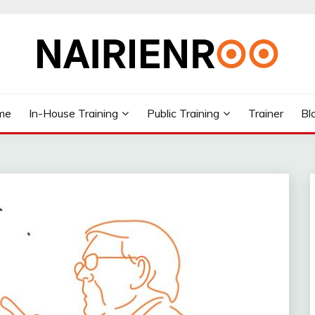
me
In-House Training
Public Training
Trainer
Bl