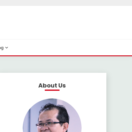
og
About Us