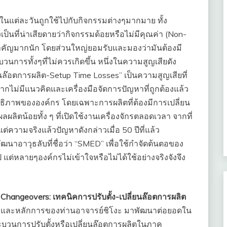
้าในแต่ละวันถูกใช้ไปกับกิจกรรมต่างๆมากมาย ทั้ง
่งเป็นที่น่าเสียดายว่ากิจกรรมด้อยหรือไม่มีคุณค่า (Non-
ำคัญมากนัก โดยส่วนใหญ่ยอมรับและมองว่ามันต้องมี
บวนการทั้งๆที่ไม่ควรเกิดขึ้น หนึ่งในความสูญเสียดัง
ยนล๊อตการผลิต-Setup Time Losses” เป็นความสูญเสียที่
 หากไม่มีแนวคิดและเครื่องมือจัดการปัญหาที่ถูกต้องแล้ว
ทธิภาพขององค์กร โดยเฉพาะการผลิตที่ต้องมีการเปลี่ยน
ลิตน้อยทั้ง ๆ ที่เปิดใช้งานเครื่องจักรตลอดเวลา จากที่
ต่ความจริงแล้วปัญหาดังกล่าวเมื่อ 50 ปีที่แล้ว
ัฒนาอาวุธลับที่ชื่อว่า “SMED” เพื่อใช้กำจัดต้นตอของ
ต่หลายๆองค์กรไม่เข้าใจหรือไม่ได้ใช้อย่างจริงจังจึง
k Changeovers:
เทคนิคการปรับตั้ง-เปลี่ยนล๊อตการผลิต
ษฏีและหลักการของท่านอาจารย์ชิโงะ มาพัฒนาต่อยอดใน
วนการปรับตั้งหรือเปลี่ยนล๊อตการผลิตในภาค