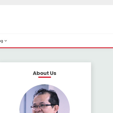
og
About Us