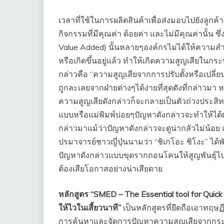
เวลาที่ใช้ในการผลิตสินค้าเพื่อส่งมอบไปยังลูกค
กิจกรรมที่มีคุณค่า ด้อยค่า และไม่มีคุณค่านั้น ซึ
Value Added) นั้นหลายๆองค์กรไม่ได้ให้ความส
หรือเกิดขึ้นอยู่แล้ว ทำให้เกิดความสูญเสียในกระ
กล่าวคือ “ความสูญเสียจากการปรับตั้งหรือเปลี่
ถูกละเลยจากฝ่ายต่างๆได้ง่ายที่สุดดังที่กล่าวมา
ความสูญเสียดังกล่าวก็จะกลายเป็นตัวถ่วงประสิ
แบบหรือแม่พิมพ์บ่อยๆปัญหาดังกล่าวจะทำให้ได้ผลผ
กล่าวมาแม้ว่าปัญหาดังกล่าวจะดูน่ากลัวไม่น้อย แ
ปรมาจารย์ชาวญี่ปุ่นนามว่า “ชิเกโอะ ชิโงะ” ได้พ
ปัญหาดังกล่าวแบบขุดรากถอนโคนให้สูญพันธุ์ไป แ
ต้องเสียโอกาสอย่างน่าเสียดาย
หลักสูตร “
SMED – The Essential tool for Quic
ให้ไวในเสี้ยวนาที”
เป็นหลักสูตรที่ยึดถือเอาทฤ
การค้นหาและจัดการปัญหาความสูญเสียจากกระบ