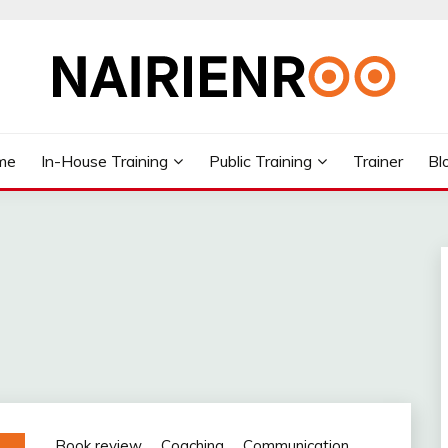
me
In-House Training
Public Training
Trainer
Bl
Book review
Coaching
Communication