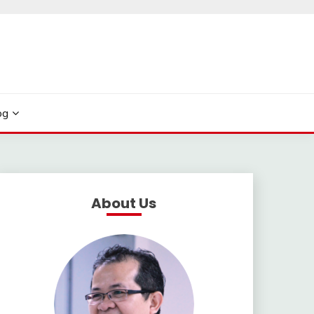
og
About Us