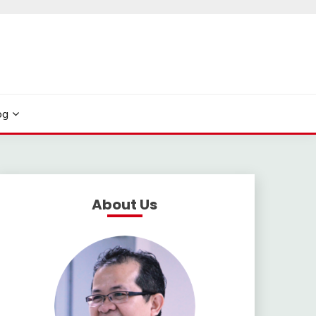
og
About Us