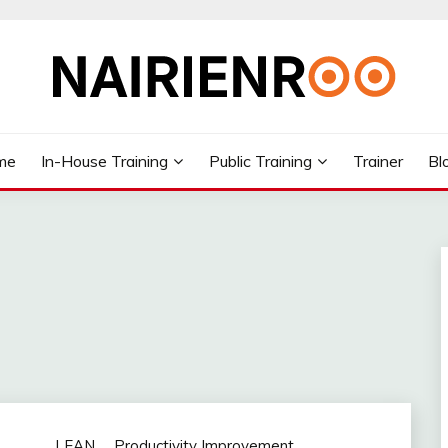
me
In-House Training
Public Training
Trainer
Bl
LEAN
Productivity Improvement