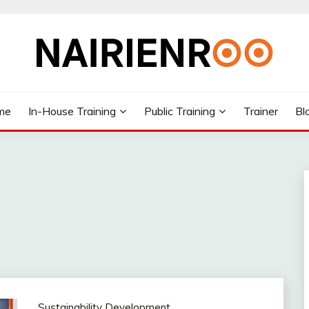
me
In-House Training
Public Training
Trainer
Bl
Sustainability Development