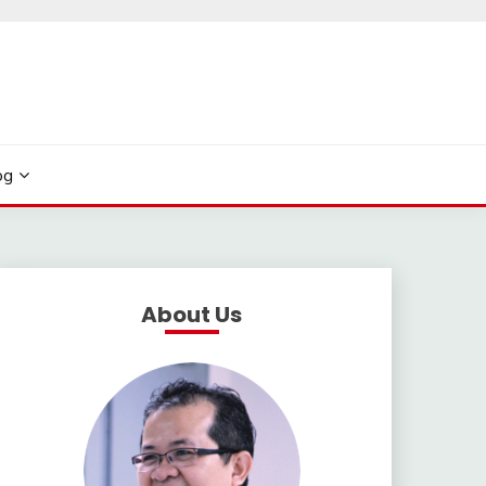
og
About Us