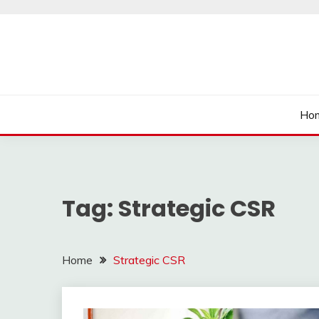
Skip
to
content
นายเรียนรู้
Ho
Tag:
Strategic CSR
Home
Strategic CSR