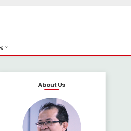
og
About Us