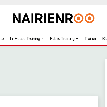
me
In-House Training
Public Training
Trainer
Bl