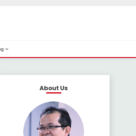
og
About Us