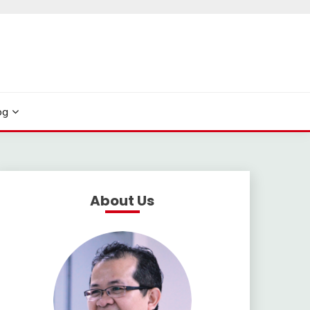
og
About Us