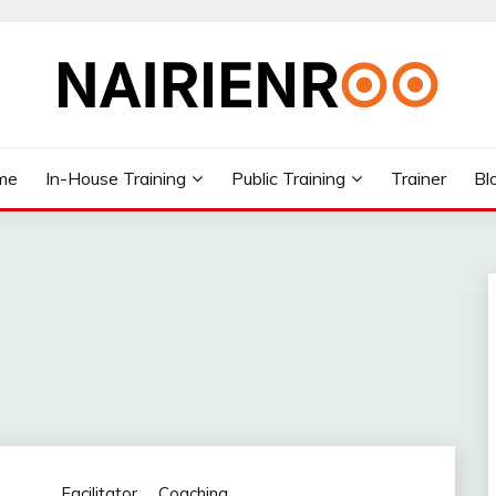
me
In-House Training
Public Training
Trainer
Bl
Facilitator
Coaching