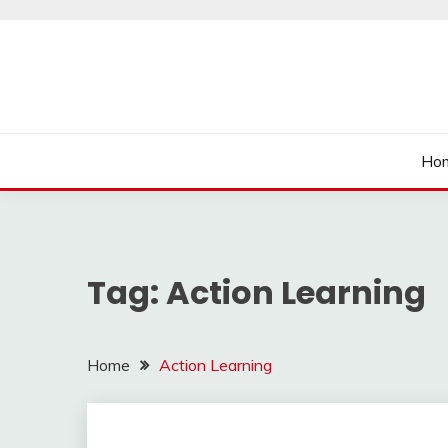
Skip
to
content
นายเรียนรู้
Ho
Tag:
Action Learning
Home
Action Learning