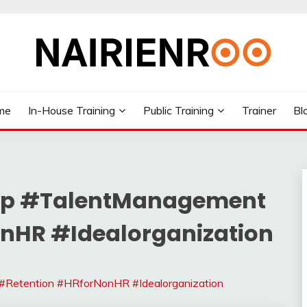
me
In-House Training
Public Training
Trainer
Bl
ap #TalentManagement
nHR #Idealorganization
Retention #HRforNonHR #Idealorganization