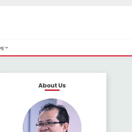
og
About Us