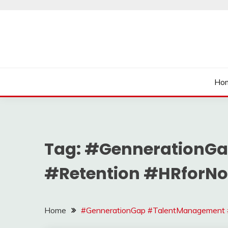
Skip
to
content
นายเรียนรู้
Ho
Tag:
#GennerationG
#Retention #HRforNo
Home
#GennerationGap #TalentManagement #