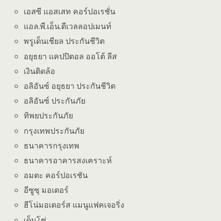
เอสซี แอสเสท คอร์ปอเรชั่น
แอล.พี.เอ็น.ดีเวลลอปเมนท์
พรูเด็นเชียล ประกันชีวิต
อยุธยา แคปปิตอล ออโต้ ลีส
เงินติดล้อ
อลิอันซ์ อยุธยา ประกันชีวิต
อลิอันซ์ ประกันภัย
ทิพยประกันภัย
กรุงเทพประกันภัย
ธนาคารกรุงเทพ
ธนาคารอาคารสงเคราะห์
อมตะ คอร์ปอเรชัน
อีซูซุ มอเตอร์
ฮีโน่มอเตอร์ส แมนูแฟคเจอริ่ง
เด็นโซ่