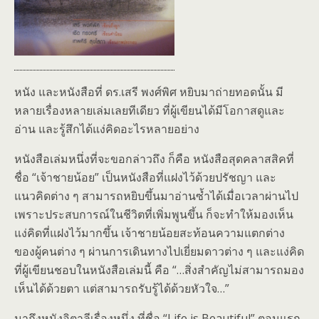
หนัง และหนังสือที่ ดร.เสรี พงศ์พิศ หยิบมาถ่ายทอดนั้น มี
หลายเรื่องหลายเล่มเลยทีเดียว ที่ผู้เขียนได้มีโอกาสดูและ
อ่าน และรู้สึกได้แง่คิดอะไรหลายอย่าง
หนังสือเล่มหนึ่งที่จะขอกล่าวถึง ก็คือ หนังสือสุดคลาสสิคที่
ชื่อ “เจ้าชายน้อย” เป็นหนังสือที่แฝงไว้ด้วยปรัชญา และ
แนวคิดต่าง ๆ สามารถหยิบขึ้นมาอ่านซ้ำได้เมื่อเวลาผ่านไป
เพราะประสบการณ์ในชีวิตที่เพิ่มพูนขึ้น ก็จะทำให้มองเห็น
แง่คิดที่แฝงไว้มากขึ้น เจ้าชายน้อยสะท้อนความแตกต่าง
ของผู้คนต่าง ๆ ผ่านการเดินทางไปเยี่ยมดาวต่าง ๆ และแง่คิด
ที่ผู้เขียนชอบในหนังสือเล่มนี้ คือ “…สิ่งสำคัญไม่สามารถมอง
เห็นได้ด้วยตา แต่สามารถรับรู้ได้ด้วยหัวใจ…”
มาถึงหนังอิตาลีเรื่องหนึ่ง ที่ชื่อ “Life is Beautiful” ตอนแรก