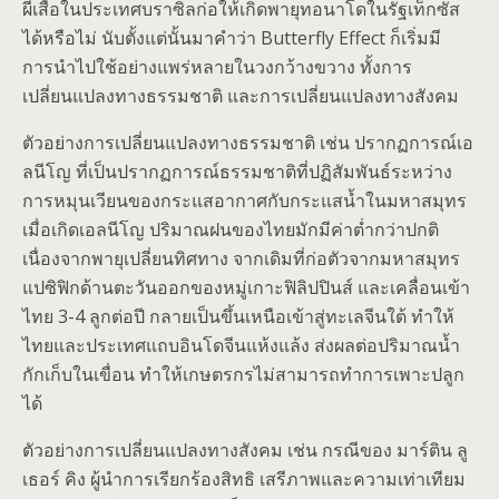
ผีเสื้อในประเทศบราซิลก่อให้เกิดพายุทอนาโดในรัฐเท็กซัส
ได้หรือไม่ นับตั้งแต่นั้นมาคำว่า Butterfly Effect ก็เริ่มมี
การนำไปใช้อย่างแพร่หลายในวงกว้างขวาง ทั้งการ
เปลี่ยนแปลงทางธรรมชาติ และการเปลี่ยนแปลงทางสังคม
ตัวอย่างการเปลี่ยนแปลงทางธรรมชาติ เช่น ปรากฏการณ์เอ
ลนีโญ ที่เป็นปรากฏการณ์ธรรมชาติที่ปฏิสัมพันธ์ระหว่าง
การหมุนเวียนของกระแสอากาศกับกระแสน้ำในมหาสมุทร
เมื่อเกิดเอลนีโญ ปริมาณฝนของไทยมักมีค่าต่ำกว่าปกติ
เนื่องจากพายุเปลี่ยนทิศทาง จากเดิมที่ก่อตัวจากมหาสมุทร
แปซิฟิกด้านตะวันออกของหมู่เกาะฟิลิปปินส์ และเคลื่อนเข้า
ไทย 3-4 ลูกต่อปี กลายเป็นขึ้นเหนือเข้าสู่ทะเลจีนใต้ ทำให้
ไทยและประเทศแถบอินโดจีนแห้งแล้ง ส่งผลต่อปริมาณน้ำ
กักเก็บในเขื่อน ทำให้เกษตรกรไม่สามารถทำการเพาะปลูก
ได้
ตัวอย่างการเปลี่ยนแปลงทางสังคม เช่น กรณีของ มาร์ติน ลู
เธอร์ คิง ผู้นำการเรียกร้องสิทธิ เสรีภาพและความเท่าเทียม