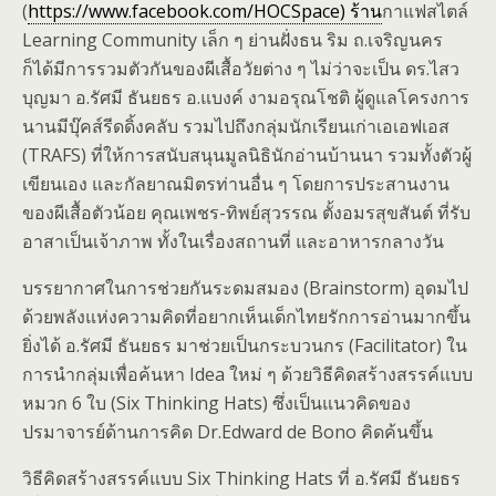
(
https://www.facebook.com/HOCSpace) ร้าน
กาแฟสไตล์
Learning Community เล็ก ๆ ย่านฝั่งธน ริม ถ.เจริญนคร
ก็ได้มีการรวมตัวกันของผีเสื้อวัยต่าง ๆ ไม่ว่าจะเป็น ดร.ไสว
บุญมา อ.รัศมี ธันยธร อ.แบงค์ งามอรุณโชติ ผู้ดูแลโครงการ
นานมีบุ๊คส์รีดดิ้งคลับ รวมไปถึงกลุ่มนักเรียนเก่าเอเอฟเอส
(TRAFS) ที่ให้การสนับสนุนมูลนิธินักอ่านบ้านนา รวมทั้งตัวผู้
เขียนเอง และกัลยาณมิตรท่านอื่น ๆ โดยการประสานงาน
ของผีเสื้อตัวน้อย คุณเพชร-ทิพย์สุวรรณ ตั้งอมรสุขสันต์ ที่รับ
อาสาเป็นเจ้าภาพ ทั้งในเรื่องสถานที่ และอาหารกลางวัน
บรรยากาศในการช่วยกันระดมสมอง (Brainstorm) อุดมไป
ด้วยพลังแห่งความคิดที่อยากเห็นเด็กไทยรักการอ่านมากขึ้น
ยิ่งได้ อ.รัศมี ธันยธร มาช่วยเป็นกระบวนกร (Facilitator) ใน
การนำกลุ่มเพื่อค้นหา Idea ใหม่ ๆ ด้วยวิธีคิดสร้างสรรค์แบบ
หมวก 6 ใบ (Six Thinking Hats) ซึ่งเป็นแนวคิดของ
ปรมาจารย์ด้านการคิด Dr.Edward de Bono คิดค้นขึ้น
วิธีคิดสร้างสรรค์แบบ Six Thinking Hats ที่ อ.รัศมี ธันยธร