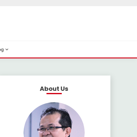
og
About Us