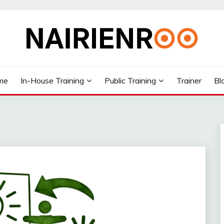
me
In-House Training
Public Training
Trainer
Bl